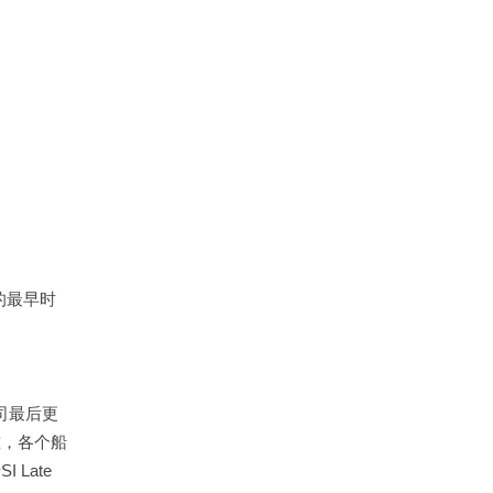
的最早时
公司最后更
准，各个船
Late