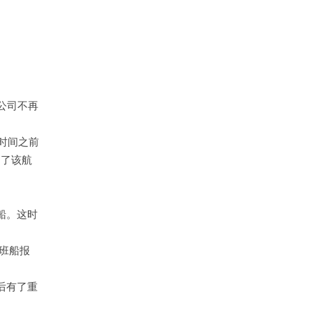
船公司不再
此时间之前
不了该航
船。这时
班船报
后有了重