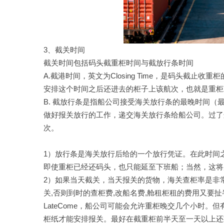
3、截关时间
截关时间包括码头截重柜时间与截放行条时间
A.截港时间，英文为Closing Time，是码头截
安排这个时间之后还进去的柜子上该航次，也就是重柜
B. 截放行条是指船公司接受海关放行条的最晚时间（
做好报关放行的工作，递交海关放行条给船公司。过了
次。
1）放行条是海关放行后给的一个放行凭证。在此时间
即使重柜已经还码头，也只能延至下班船；当然，这将
2）如果当天截关，当天报关的货物，海关查柜率是非
关,否则到时的查柜费,改船名费,舱租柜租的费用又要
LateCome，船公司可能会允许重柜晚交几个小时
柜纸才能安排报关。最好在截重柜前半天至一天以上还