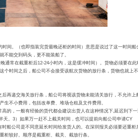
止收重柜的时间。（也即指装完货最晚还柜的时间）意思是说过了这一时间
就不能交到码头，更不能装船了。
最晚通常在截重柜后12-24小时内，这是缓冲时间）。货物必须要在
这个时间之后，船公司不会接受该航次货物的放行条，货物也就上
之后再递交海关放行条，船公司将视该货物未能清关放行，不允许上
产生不小费用，包括改单费、堆场仓租及文件费用。
常高的，一般有经验的货代都会建议出货人在这种情况下,延迟到下一
扯半天。3）如果万一赶不上截关时间，也可以提前向船公司申请CY
。但有时船公司是不同意延长时间给发货人的。在深圳报关必须要还重柜
重柜较好。顺序是截重柜、截关、截放行条。